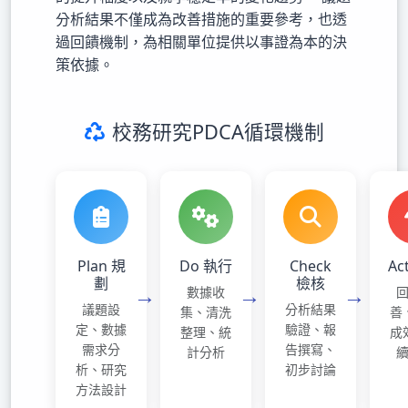
分析結果不僅成為改善措施的重要參考，也透
過回饋機制，為相關單位提供以事證為本的決
策依據。
校務研究PDCA循環機制
Plan 規
Do 執行
Check
Ac
劃
檢核
數據收
議題設
分析結果
集、清洗
善
定、數據
驗證、報
整理、統
成
需求分
告撰寫、
計分析
析、研究
初步討論
方法設計