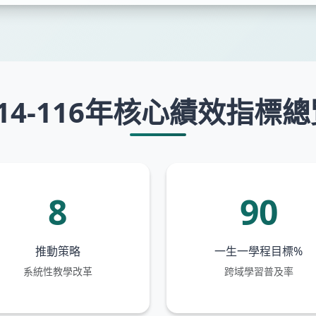
114-116年核心績效指標總
8
90
推動策略
一生一學程目標%
系統性教學改革
跨域學習普及率