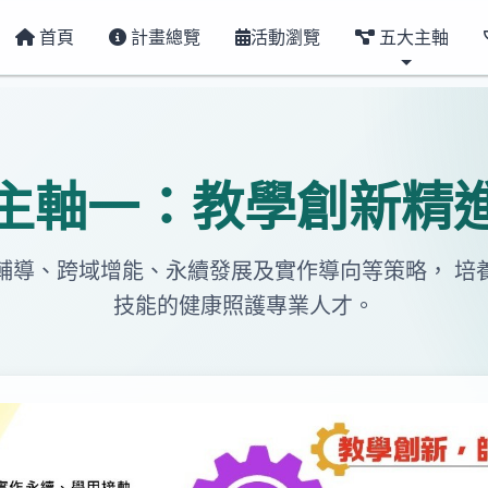
首頁
計畫總覽
活動瀏覽
五大主軸
主軸一：教學創新精
輔導、跨域增能、永續發展及實作導向等策略， 培
技能的健康照護專業人才。