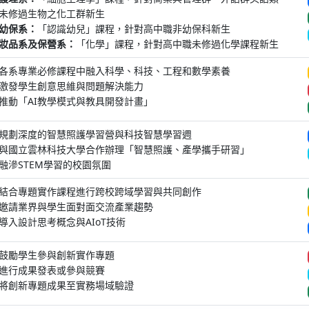
未修過生物之化工群新生
幼保系：
「認識幼兒」課程，針對高中職非幼保科新生
妝品系及保營系：
「化學」課程，針對高中職未修過化學課程新生
各系專業必修課程中融入科學、科技、工程和數學素養
激發學生創意思維與問題解決能力
推動「AI教學模式與教具開發計畫」
規劃深度的智慧照護學習營與科技智慧學習週
與國立雲林科技大學合作辦理「智慧照護、產學攜手研習」
融滲STEM學習的校園氛圍
結合專題實作課程進行跨校跨域學習與共同創作
邀請業界與學生面對面交流產業趨勢
導入設計思考概念與AIoT技術
鼓勵學生參與創新實作專題
進行成果發表或參與競賽
將創新專題成果至實務場域驗證