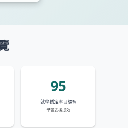
覽
95
就學穩定率目標%
學習支援成效